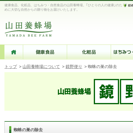
健康食品、化粧品、はちみつ・自然食品の山田養蜂場。｢ひとりの人の健康｣のた
めに大切な自然からの贈り物をお届けいたします。
トップ
>
山田養蜂場について
>
鏡野便り
>
蜘蛛の巣の除去
蜘蛛の巣の除去