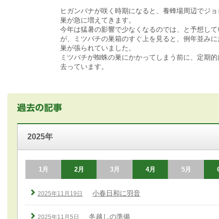
ヒガンバナが咲く時期になると、養蜂場周辺でジョ
巣が急に増えてきます。
今年は猛暑の影響で少なくなるのでは、と予想して
が、ミツバチの巣箱のすぐ上を見ると、例年並みに
巣が張られていました。
ミツバチが蜘蛛の巣にかかってしまう前に、定期的
去っています。
2025年
1月
2月
3月
4月
5月
小春日和に羽音
2025年11月19日
冬越しの準備
2025年11月5日