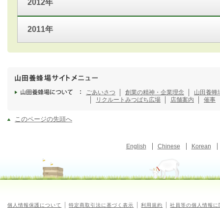
2012年
2011年
ごあいさつ
創業の精神・企業理念
山田養蜂
リクルート
みつばち広場
店舗案内
催事
このページの先頭へ
English
Chinese
Korean
個人情報保護について
特定商取引法に基づく表示
利用規約
社員等の個人情報に