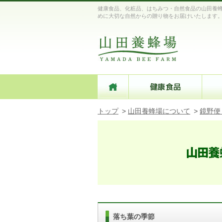
健康食品、化粧品、はちみつ・自然食品の山田養蜂
めに大切な自然からの贈り物をお届けいたします
トップ
>
山田養蜂場について
>
鏡野便
落ち葉の季節