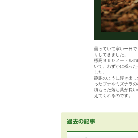
曇っていて寒い一日で
りしてきました。
標高９６０メートルの
いて、わずかに残った
した。
静脈のように浮き出し
ったブナやミズナラの
積もった落ち葉が長い
えてくれるのです。