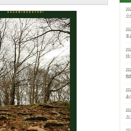
20
小
20
冬
20
待
20
蜘
20
あ
20
カ
20