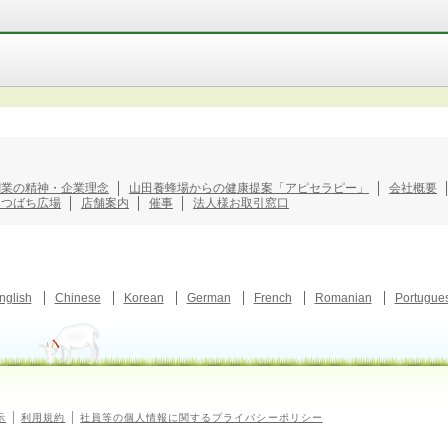
創業の精神・企業理念
山田養蜂場からの健康提案「アピセラピー」
会社概要
みつばち広場
店舗案内
催事
法人様お取引窓口
nglish
Chinese
Korean
German
French
Romanian
Portugue
示
利用規約
社員等の個人情報に関するプライバシーポリシー