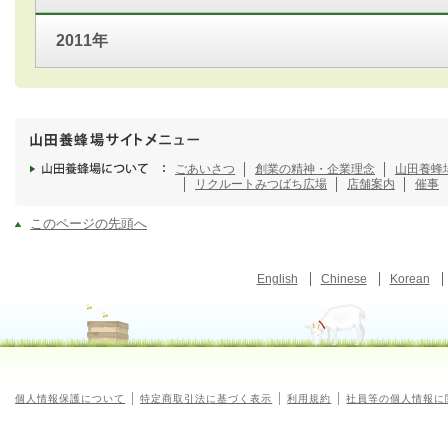
2011年
ごあいさつ
創業の精神・企業理念
山田養蜂
リクルート
みつばち広場
店舗案内
催事
このページの先頭へ
English
Chinese
Korean
個人情報保護について
特定商取引法に基づく表示
利用規約
社員等の個人情報に