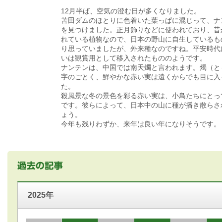
12月半ば、空気の澄む日が多くなりました。
苫田ダムのほとりに色着いた葉っぱに混じって、ナ
を見つけました。正月飾りなどに使われており、昔
れている植物なので、日本の野山に自生しているも
り思っていましたが、外来種なのですね。平安時代
いは観賞用として移入されたもののようです。
ナンテンは、中国では南天燭と言われます。燭（と
字のごとく、鮮やかな赤い実は遠くからでも目に入
た。
殺風景な冬の景色を彩る赤い実は、小鳥たちにとっ
です。彼らによって、日本中の山に種が播き散らさ
ょう。
今年も残りわずか、来年は良い年になりそうです。
2025年