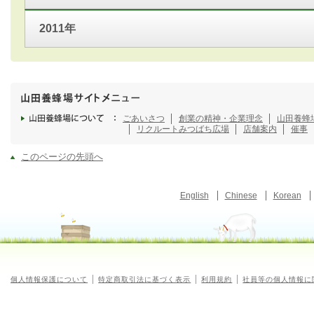
2011年
ごあいさつ
創業の精神・企業理念
山田養蜂
リクルート
みつばち広場
店舗案内
催事
このページの先頭へ
English
Chinese
Korean
個人情報保護について
特定商取引法に基づく表示
利用規約
社員等の個人情報に