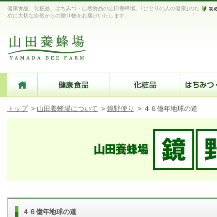
健康食品、化粧品、はちみつ・自然食品の山田養蜂場。｢ひとりの人の健康｣のた
めに大切な自然からの贈り物をお届けいたします。
トップ
>
山田養蜂場について
>
鏡野便り
>
４６億年地球の道
４６億年地球の道