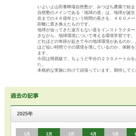
いよいよ山田養蜂場自然塾が、みつばち農園で始ま
自然塾のメインである「地球の道」は、地球が誕生
在までの４６億年という時間の長さを、４６０メー
距離に置き換えたものです。
地球が辿ってきた途方もない道をインストラクター
きながら、地球環境について考える環境学習です。
どれほどの奇跡が起きて今の地球環境があるのか、
ほど短い時間でその環境を壊しているのか、体験を
ます。
今回は簡易版で、ちょうど半分の２３０メートルを
た。
本格的な実施に向けて頑張っています。期待してく
2025年
1月
2月
3月
4月
5月