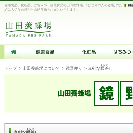
健康食品、化粧品、はちみつ・自然食品の山田養蜂場。｢ひとりの人の健康｣のた
めに大切な自然からの贈り物をお届けいたします。
まなざ
トップ
>
山田養蜂場について
>
鏡野便り
>
真剣な
眼差
し
まなざ
真剣な
眼差
し