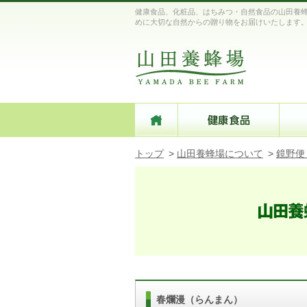
健康食品、化粧品、はちみつ・自然食品の山田養蜂
めに大切な自然からの贈り物をお届けいたします
トップ
>
山田養蜂場について
>
鏡野便
春爛漫（らんまん）