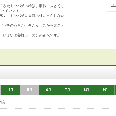
ス
てきたミツバチの群は、順調に大きくな
なっています。
寒く、ミツバチは巣箱の外に出られない
ツバチの羽音が、そこかしこから聞こえ
、いよいよ養蜂シーズンの到来です。
4月
5月
6月
7月
8月
9月
羽音