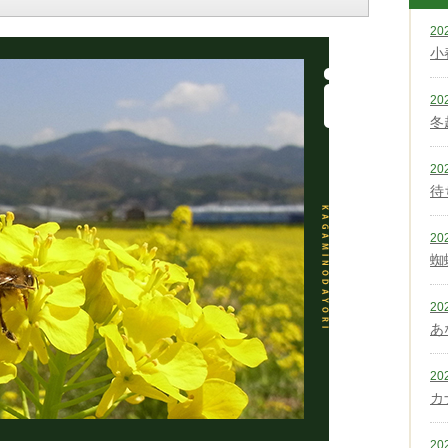
20
小
20
冬
20
待
20
蜘
20
あ
20
カ
20