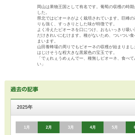
岡山は果物王国として有名です。葡萄の収穫の時期
した。
県北ではピオーネがよく栽培されています。巨峰の
りも強く、すっきりとした味が特徴です。
よく冷えたピオーネを口につけ、おもいっきり吸い
だけきれいにむけます。種がないため、ついつい食
まいます。
山田養蜂場の周りでもピオーネの収穫が始まりまし
はじけそうな程大きな黒紫色の宝玉です。
「でぇれぇうめぇんでー、種無しピオーネ、食べて
い」
2025年
1月
2月
3月
4月
5月