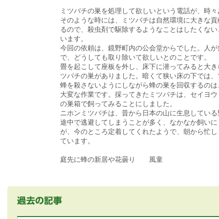
ミツバチの巣を処理して欲しいという電話が、時々
そのような時には、ミツバチは自然環境に大きな貢
るので、殺虫剤で駆除するようなことはしたくない
います。
今回の依頼は、鏡野町内の公会堂からでした。人が
で、どうしても取り除いて欲しいとのことです。
畳を起こして座板を外し、床下に潜ってみると大き
ツバチの巣がありました。暗くて狭い床の下では、
蜂を殺さないようにしながら蜂の巣を回収するのは
大変な作業です。採ってきたミツバチは、セイヨウ
の巣箱で飼ってみることにしました。
ニホンミツバチは、昔から日本の山に生息している
途中で逃避してしまうことが多く、なかなか飼いに
が、今のところ定着してくれたようで、朝から忙し
ています。
庭先に蜂の新居や花曇り 風童