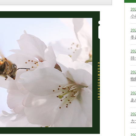
20
小
20
冬
20
待
20
蜘
20
あ
20
カ
20