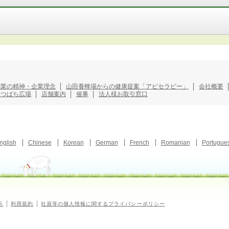
創業の精神・企業理念
山田養蜂場からの健康提案「アピセラピー」
会社概要
みつばち広場
店舗案内
催事
法人様お取引窓口
nglish
Chinese
Korean
German
French
Romanian
Portugue
示
利用規約
社員等の個人情報に関するプライバシーポリシー