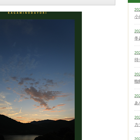
20
小
20
冬
20
待
20
蜘
20
あ
20
カ
20