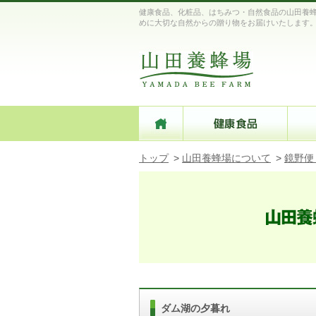
健康食品、化粧品、はちみつ・自然食品の山田養蜂
めに大切な自然からの贈り物をお届けいたします
トップ
>
山田養蜂場について
>
鏡野便
ダム湖の夕暮れ