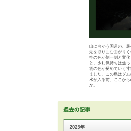
山に向かう国道の、最
湖を取り囲む曲がりく
空の色が刻一刻と変化
と、少し気持ちは焦っ
雲の色が褪めていく寸
ました。この島はダム
水が入る前、ここから
か。
2025年