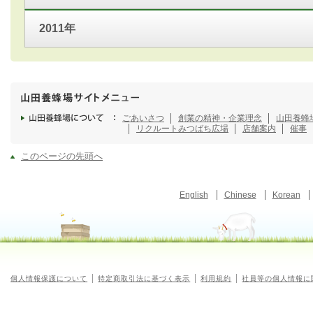
2011年
ごあいさつ
創業の精神・企業理念
山田養蜂
リクルート
みつばち広場
店舗案内
催事
このページの先頭へ
English
Chinese
Korean
個人情報保護について
特定商取引法に基づく表示
利用規約
社員等の個人情報に