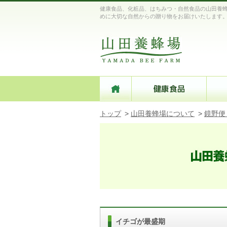
健康食品、化粧品、はちみつ・自然食品の山田養蜂
めに大切な自然からの贈り物をお届けいたします
トップ
>
山田養蜂場について
>
鏡野便
イチゴが最盛期