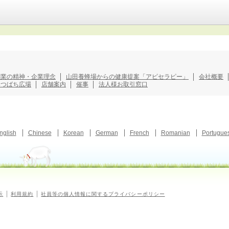
創業の精神・企業理念
山田養蜂場からの健康提案「アピセラピー」
会社概要
みつばち広場
店舗案内
催事
法人様お取引窓口
nglish
Chinese
Korean
German
French
Romanian
Portugue
示
利用規約
社員等の個人情報に関するプライバシーポリシー