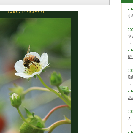
20
小
20
冬
20
待
20
蜘
20
あ
20
カ
20