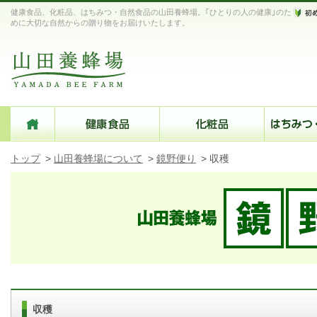
健康食品、化粧品、はちみつ・自然食品の山田養蜂場。｢ひとりの人の健康｣のた
めに大切な自然からの贈り物をお届けいたします。
トップ
>
山田養蜂場について
>
鏡野便り
>
収穫
収穫