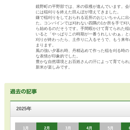
鏡野町の平野部では、米の収穫が進んでいます。会
には稲刈りを終えた田んぼが増えてきました。
鎌で稲刈りをしておられる近所のおじいちゃんに出
た。コンバインでは刈れない四隅の1か所を手で刈
ら始めるのだそうです。手間暇かけて育てられた稲
いると「やっぱりこの時期が一番うれしいわぁ」と
刈りが終わったら、土作りに入るそうで、もう来年
まります。
風の強い夕暮れ時、丹精込めて作った稲を刈る時の
な表情が印象的でした。
豊かな自然環境とお百姓さんの汗によって育てられ
新米が楽しみです。
2025年
1月
2月
3月
4月
5月