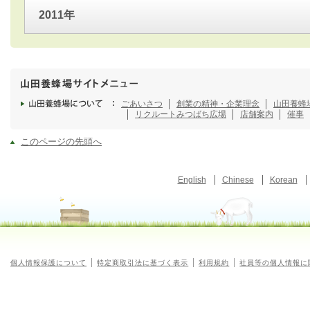
2011年
ごあいさつ
創業の精神・企業理念
山田養蜂
リクルート
みつばち広場
店舗案内
催事
このページの先頭へ
English
Chinese
Korean
個人情報保護について
特定商取引法に基づく表示
利用規約
社員等の個人情報に