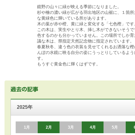
鏡野の山々に緑が映える季節になりました。
杉や檜の濃い緑が広がる羽出地区の山裾に、１箇所
な黄緑色に輝いている所があります。
木の葉が赤や橙、黄に緑と変化する「七色樫」です
この木は、実生やとり木、挿し木ができないそうで
色するのかも分かっていません。この場所でしか育
議な木は、県指定天然記念物に指定されています。
春夏秋冬、違う色の衣装を見せてくれるお洒落な樫
んぼの水鏡に映る自分の姿にうっとりしているよう
す。
もうすぐ黄金色に輝くはずです。
2025年
1月
2月
3月
4月
5月