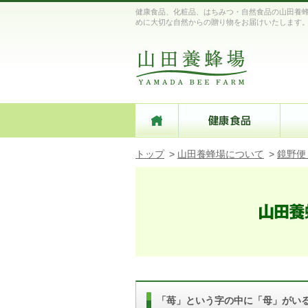
健康食品、化粧品、はちみつ・自然食品の山田養蜂
めに大切な自然からの贈り物をお届けいたします
トップ
>
山田養蜂場について
>
鏡野便
「苺」という字の中に「母」がい