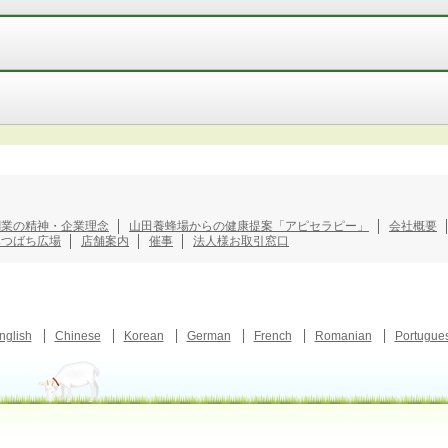
創業の精神・企業理念
山田養蜂場からの健康提案「アピセラピー」
会社概要
みつばち広場
店舗案内
催事
法人様お取引窓口
nglish
Chinese
Korean
German
French
Romanian
Portugue