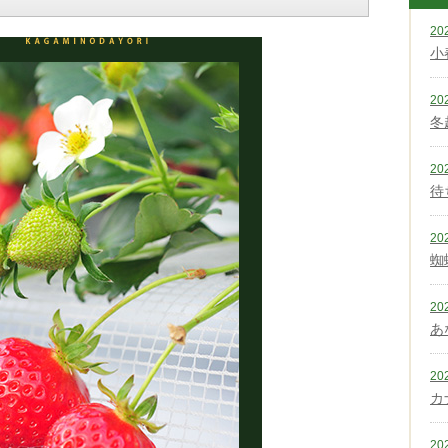
20
小
20
冬
20
待
20
蜘
20
あ
20
カ
20