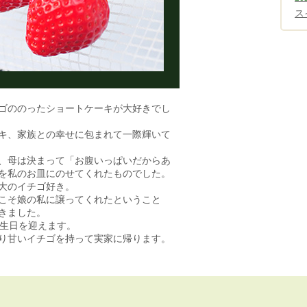
ス
ゴののったショートケーキが大好きでし
キ、家族との幸せに包まれて一際輝いて
、母は決まって「お腹いっぱいだからあ
を私のお皿にのせてくれたものでした。
大のイチゴ好き。
こそ娘の私に譲ってくれたということ
きました。
誕生日を迎えます。
り甘いイチゴを持って実家に帰ります。