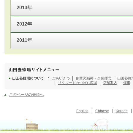
2013年
2012年
2011年
ごあいさつ
創業の精神・企業理念
山田養蜂
リクルート
みつばち広場
店舗案内
催事
このページの先頭へ
English
Chinese
Korean