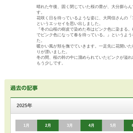
晴れた午後、固く閉じていた桜の蕾が、大分膨らん
す。
花咲く日を待っているような姿に、大岡信さんの「
というエッセイを思い出しました。
『冬の山桜の樹皮で染めた布はピンク色に染まる。
でピンク色になって春を待っている。』というよう
た。
暖かい風が頬を撫でていきます。一足先に花開いた
りが漂いました。
冬の間、桜の幹の中に溜められていたピンクが溢れ
もう少しです。
2025年
1月
2月
3月
4月
5月