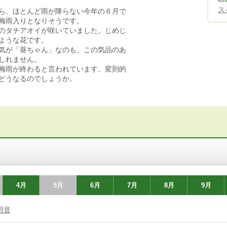
ス
ら、ほとんど雨が降らない今年の６月で
梅雨入りとなりそうです。
のタチアオイが咲いていました。じめじ
ような花です。
気が「葵ちゃん」なのも、この気品のあ
しれません。
梅雨が終わると言われています。変則的
どうなるのでしょうか。
4月
5月
6月
7月
8月
9月
羽音