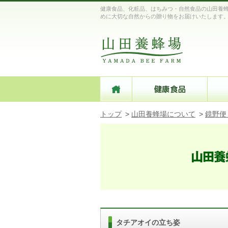
健康食品、化粧品、はちみつ・自然食品の山田養蜂
めに大切な自然からの贈り物をお届けいたします
トップ
>
山田養蜂場について
>
鏡野便
タチアオイの立ち姿