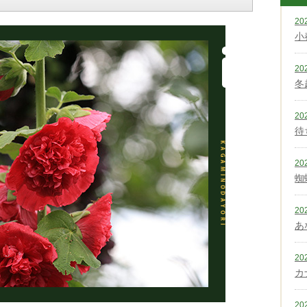
20
小
20
冬
20
待
20
蜘
20
あ
20
カ
20