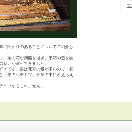
ス
蜂に関わりのあることについてご紹介し
は、栗の花が満開を過ぎ、巣箱の蓋を開
の匂いが漂ってきました。
好きです。栗は花蜜の量が多いので、養
と「栗のハチミツ」が巣の中に蓄えらえ
チミツかもしれません。