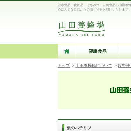
健康食品、化粧品、はちみつ・自然食品の山田養蜂
めに大切な自然からの贈り物をお届けいたします
トップ
>
山田養蜂場について
>
鏡野便
栗のハチミツ