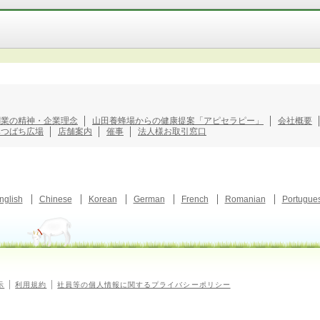
創業の精神・企業理念
山田養蜂場からの健康提案「アピセラピー」
会社概要
みつばち広場
店舗案内
催事
法人様お取引窓口
nglish
Chinese
Korean
German
French
Romanian
Portugue
示
利用規約
社員等の個人情報に関するプライバシーポリシー