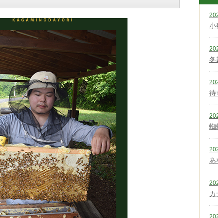
20
小
20
冬
20
待
20
蜘
20
あ
20
カ
20