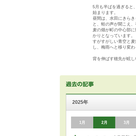
5月も半ばを過ぎると
始まります。
昼間は、水田にきらき
と、蛙の声が聞こえ、
麦の畑が町の中心部に
かりとなっています。
すがすがしい青空と麦
し、梅雨へと移り変わ
背を伸ばす穂先が眩
2025年
1月
2月
3月