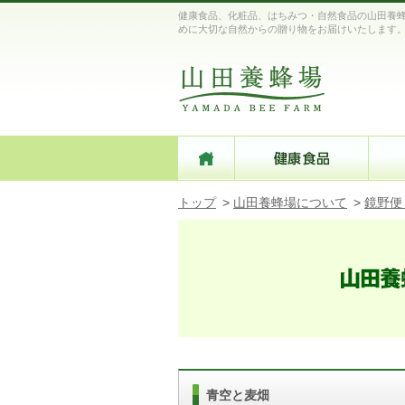
健康食品、化粧品、はちみつ・自然食品の山田養蜂
めに大切な自然からの贈り物をお届けいたします
トップ
>
山田養蜂場について
>
鏡野便
青空と麦畑