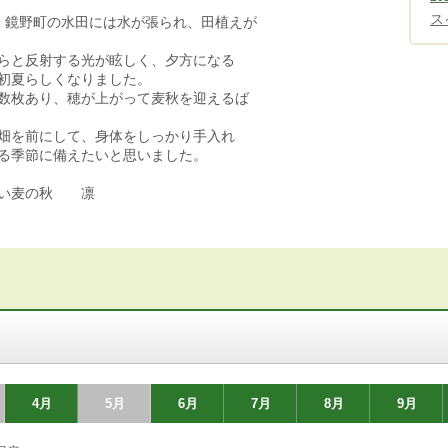
ス
、鏡野町の水田には水が張られ、田植えが
らと反射する光が眩しく、夕方になる
初夏らしくなりました。
数枚あり、穂が上がって麦秋を迎えるば
畑を前にして、身体をしっかり手入れ
る季節に備えたいと思いました。
しい麦の秋 凛
4月
5月
6月
7月
8月
9月