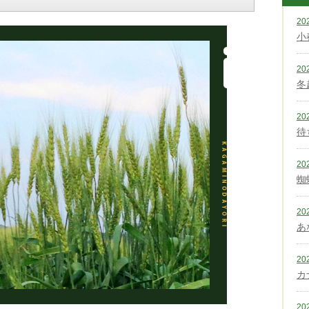
20
小
20
冬
20
待
20
蜘
20
あ
20
カ
20