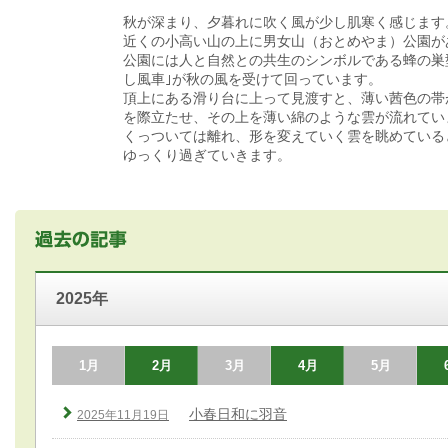
秋が深まり、夕暮れに吹く風が少し肌寒く感じます
近くの小高い山の上に男女山（おとめやま）公園が
公園には人と自然との共生のシンボルである蜂の巣
し風車｣が秋の風を受けて回っています。
頂上にある滑り台に上って見渡すと、薄い茜色の帯
を際立たせ、その上を薄い綿のような雲が流れてい
くっついては離れ、形を変えていく雲を眺めている
ゆっくり過ぎていきます。
2025年
1月
2月
3月
4月
5月
小春日和に羽音
2025年11月19日