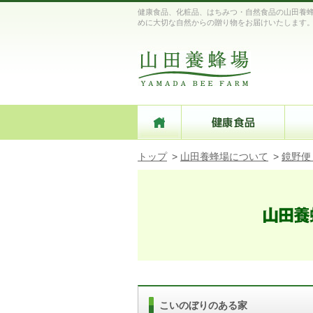
健康食品、化粧品、はちみつ・自然食品の山田養蜂
めに大切な自然からの贈り物をお届けいたします
トップ
>
山田養蜂場について
>
鏡野便
こいのぼりのある家