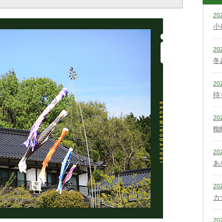
20
小
20
冬
20
待
20
蜘
20
あ
20
カ
20