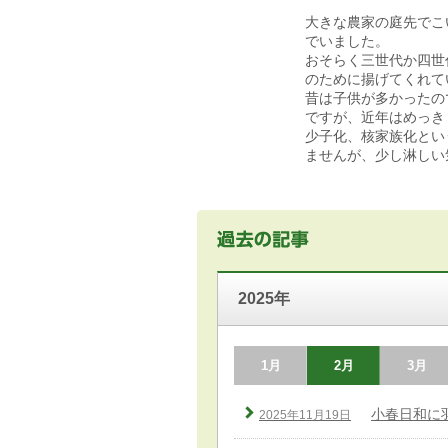
大きな農家の庭先でこ
でいました。
おそらく三世代か四世
のために揚げてくれて
昔は子供が多かったの
ですが、近年はめっき
少子化、核家族化とい
ませんが、少し淋しい
2025年
1月
2月
3月
小春日和に
2025年11月19日