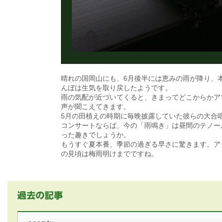
晴れの国岡山にも、6月後半には恵みの雨が降り、
んぼは生気を取り戻したようです。
雨の気配が近づいてくると、きまってどこからかア
声が聞こえてきます。
5月の田植えの時期に毎晩披露していた彼らの大合
コンサートならば、今の「雨鳴き」は昼間のテノー
った趣きでしょうか。
もうすぐ夏本番、季節の過ぎる早さに驚きます。ア
の見頃は梅雨明けまでですね。