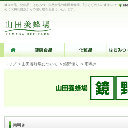
健康食品、化粧品、はちみつ・自然食品の山田養蜂場。｢ひとりの人の健康｣のた
めに大切な自然からの贈り物をお届けいたします。
トップ
>
山田養蜂場について
>
鏡野便り
>
雨鳴き
雨鳴き