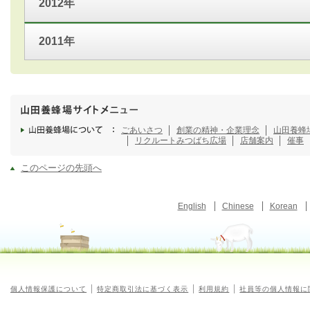
2012年
2011年
ごあいさつ
創業の精神・企業理念
山田養蜂
リクルート
みつばち広場
店舗案内
催事
このページの先頭へ
English
Chinese
Korean
個人情報保護について
特定商取引法に基づく表示
利用規約
社員等の個人情報に