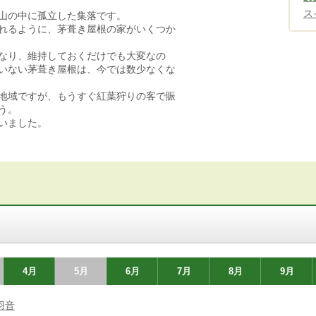
ス
山の中に孤立した集落です。
れるように、茅葺き屋根の家がいくつか
なり、維持しておくだけでも大変なの
いない茅葺き屋根は、今では数少なくな
地域ですが、もうすぐ紅葉狩りの客で賑
う。
いました。
4月
5月
6月
7月
8月
9月
羽音