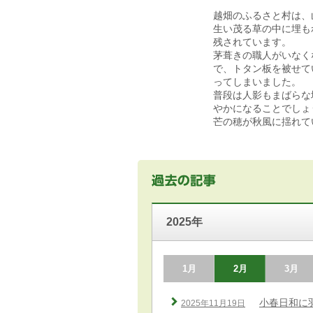
越畑のふるさと村は、
生い茂る草の中に埋も
残されています。
茅葺きの職人がいなく
で、トタン板を被せて
ってしまいました。
普段は人影もまばらな
やかになることでしょ
芒の穂が秋風に揺れて
2025年
1月
2月
3月
小春日和に
2025年11月19日