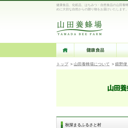
健康食品、化粧品、はちみつ・自然食品の山田養蜂
めに大切な自然からの贈り物をお届けいたします
トップ
>
山田養蜂場について
>
鏡野便
秋深まるふるさと村