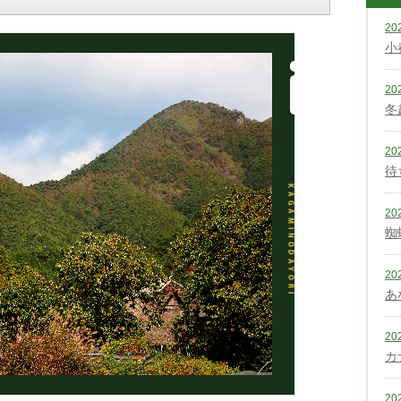
20
小
20
冬
20
待
20
蜘
20
あ
20
カ
20