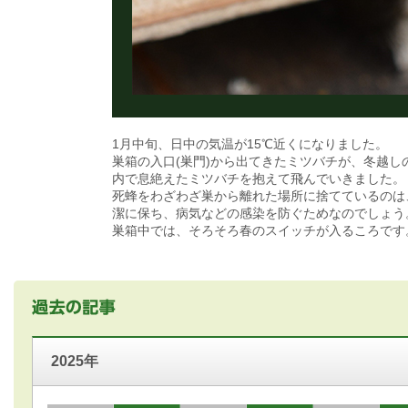
1月中旬、日中の気温が15℃近くになりました。
巣箱の入口(巣門)から出てきたミツバチが、冬越し
内で息絶えたミツバチを抱えて飛んでいきました。
死蜂をわざわざ巣から離れた場所に捨てているのは
潔に保ち、病気などの感染を防ぐためなのでしょう
巣箱中では、そろそろ春のスイッチが入るころです
2025年