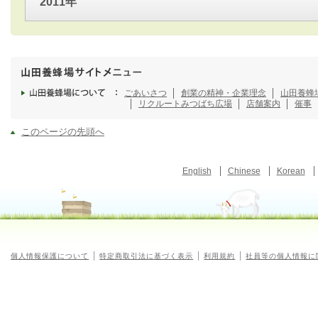
2011年
ごあいさつ
創業の精神・企業理念
山田養蜂
リクルート
みつばち広場
店舗案内
催事
このページの先頭へ
English
Chinese
Korean
個人情報保護について
特定商取引法に基づく表示
利用規約
社員等の個人情報に