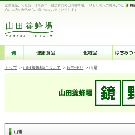
健康食品、化粧品、はちみつ・自然食品の山田養蜂場。｢ひとりの人の健康｣のた
めに大切な自然からの贈り物をお届けいたします。
トップ
>
山田養蜂場について
>
鏡野便り
>
山霧
山霧