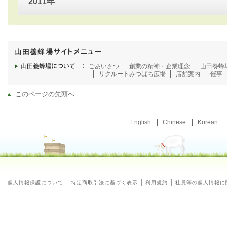
2011年
ごあいさつ
創業の精神・企業理念
山田養蜂
リクルート
みつばち広場
店舗案内
催事
このページの先頭へ
English
Chinese
Korean
個人情報保護について
特定商取引法に基づく表示
利用規約
社員等の個人情報に