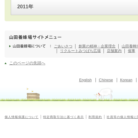
2011年
ごあいさつ
創業の精神・企業理念
山田養蜂
リクルート
みつばち広場
店舗案内
催事
このページの先頭へ
English
Chinese
Korean
個人情報保護について
特定商取引法に基づく表示
利用規約
社員等の個人情報に