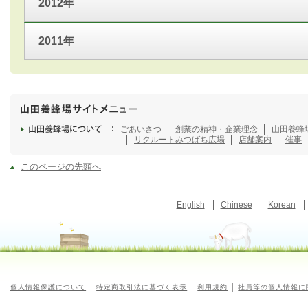
2012年
2011年
ごあいさつ
創業の精神・企業理念
山田養蜂
リクルート
みつばち広場
店舗案内
催事
このページの先頭へ
English
Chinese
Korean
個人情報保護について
特定商取引法に基づく表示
利用規約
社員等の個人情報に