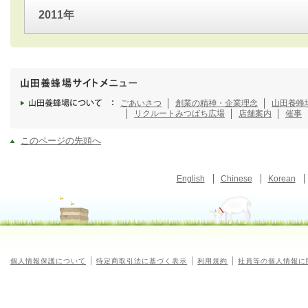
2011年
ごあいさつ
創業の精神・企業理念
山田養蜂
リクルート
みつばち広場
店舗案内
催事
このページの先頭へ
English
Chinese
Korean
個人情報保護について
特定商取引法に基づく表示
利用規約
社員等の個人情報に