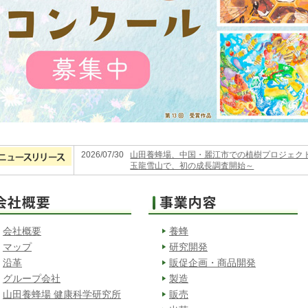
2026/07/30
山田養蜂場、中国・麗江市での植樹プロジェクト
玉龍雪山で、初の成長調査開始～
会社概要
養蜂
マップ
研究開発
沿革
販促企画・商品開発
グループ会社
製造
山田養蜂場 健康科学研究所
販売