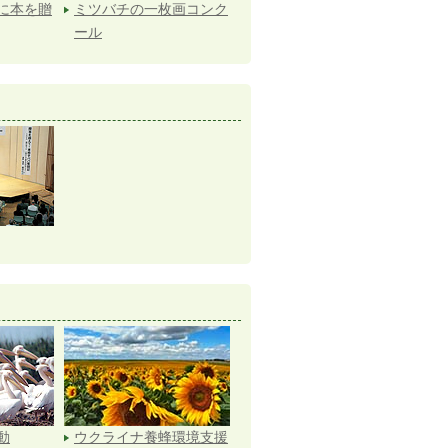
に本を贈
ミツバチの一枚画コンク
ール
動
ウクライナ養蜂環境支援