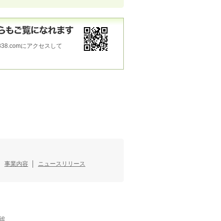
838.comにアクセスして
事業内容
ニュースリリース
se