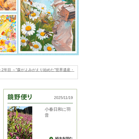
2年目 ～"森がよみがえり始めた"世界遺産・
2025/11/19
小春日和に羽
音