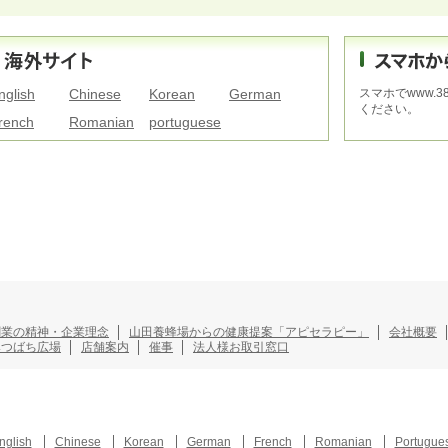
nglish
Chinese
Korean
German
スマホでwww.3
ください。
rench
Romanian
portuguese
創業の精神・企業理念
山田養蜂場からの健康提案「アピセラピー」
会社概要
みつばち広場
店舗案内
催事
法人様お取引窓口
nglish
Chinese
Korean
German
French
Romanian
Portugue