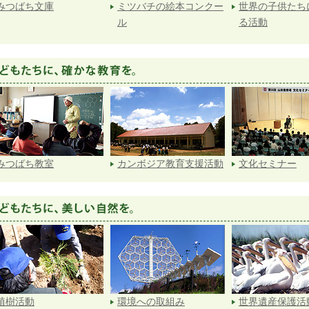
みつばち文庫
ミツバチの絵本コンクー
世界の子供たち
ル
る活動
みつばち教室
カンボジア教育支援活動
文化セミナー
植樹活動
環境への取組み
世界遺産保護活