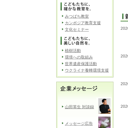
みつばち教室
カンボジア教育支援
202
文化セミナー
植樹活動
202
環境への取組み
世界遺産保護活動
ウクライナ養蜂環境支援
202
202
山田英生 対談録
メッセージ広告