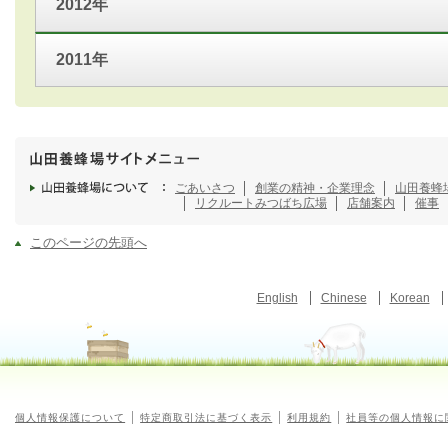
2012年
2011年
ごあいさつ
創業の精神・企業理念
山田養蜂
リクルート
みつばち広場
店舗案内
催事
このページの先頭へ
English
Chinese
Korean
個人情報保護について
特定商取引法に基づく表示
利用規約
社員等の個人情報に