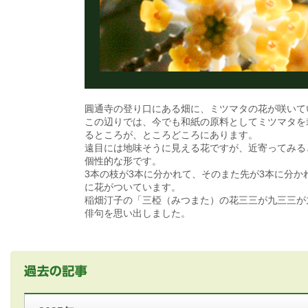
圓通寺の登り口にある畑に、ミツマタの花が咲いて
この辺りでは、今でも和紙の原料としてミツマタを
るところが、ところどころにあります。
遠目には地味そうに見える花ですが、近寄ってみる
個性的な形です。
3本の枝が3本に分かれて、そのまた先が3本に分か
に花がついています。
稲畑汀子の「三椏（みつまた）の花三三が九三三が
俳句を思い出しました。