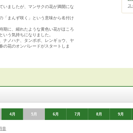
ス
ていましたが、マンサクの花が満開にな
の「まんず咲く」という意味から名付け
時期に、縮れたような黄色い花がほころ
という気持ちになりました。
、ナノハナ、タンポポ、レンギョウ、ヤ
春の花のオンパレードがスタートしま
4月
5月
6月
7月
8月
9月
羽音