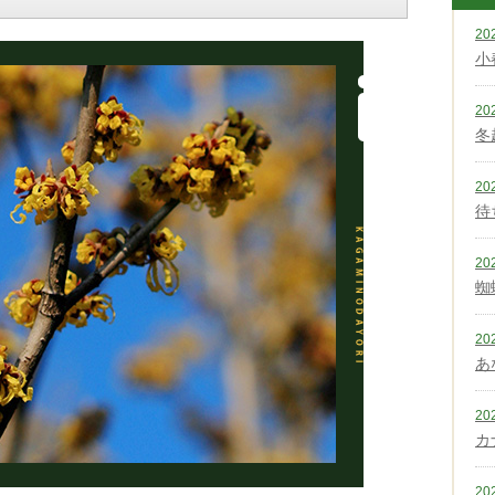
20
小
20
冬
20
待
20
蜘
20
あ
20
カ
20