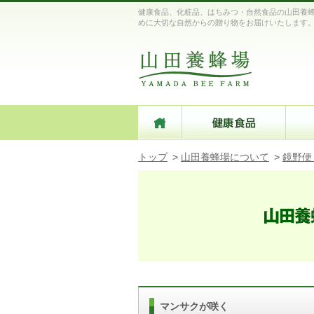
健康食品、化粧品、はちみつ・自然食品の山田養蜂
めに大切な自然からの贈り物をお届けいたします
トップ
>
山田養蜂場について
>
鏡野便
マンサクが咲く