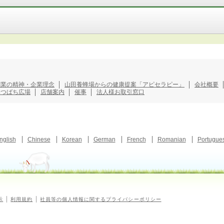
創業の精神・企業理念
山田養蜂場からの健康提案「アピセラピー」
会社概要
みつばち広場
店舗案内
催事
法人様お取引窓口
nglish
Chinese
Korean
German
French
Romanian
Portugue
示
利用規約
社員等の個人情報に関するプライバシーポリシー