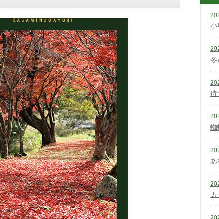
20
小
20
冬
20
待
20
蜘
20
あ
20
カ
20