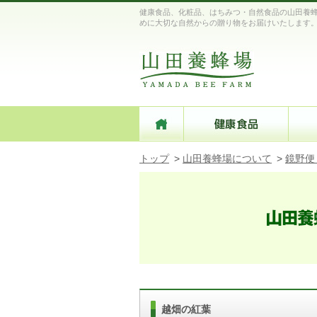
健康食品、化粧品、はちみつ・自然食品の山田養蜂
めに大切な自然からの贈り物をお届けいたします
トップ
>
山田養蜂場について
>
鏡野便
越畑の紅葉