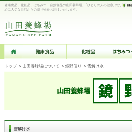
健康食品、化粧品、はちみつ・自然食品の山田養蜂場。｢ひとりの人の健康｣のた
めに大切な自然からの贈り物をお届けいたします。
トップ
>
山田養蜂場について
>
鏡野便り
>
雪解け水
雪解け水