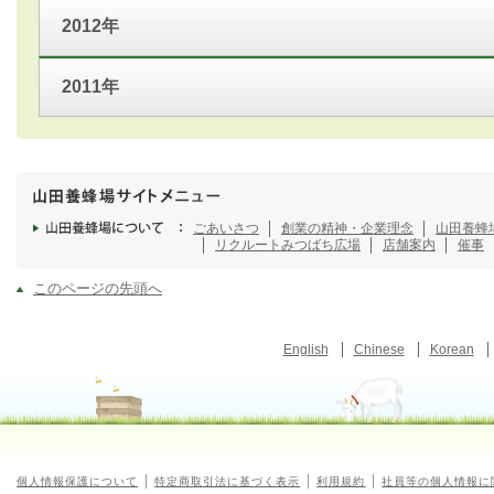
2012年
2011年
ごあいさつ
創業の精神・企業理念
山田養蜂
リクルート
みつばち広場
店舗案内
催事
このページの先頭へ
English
Chinese
Korean
個人情報保護について
特定商取引法に基づく表示
利用規約
社員等の個人情報に