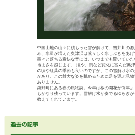
中国山地の山々に積もった雪が解けて、吉井川の源
み、水量が増えた奥津渓は荒々しく水しぶきをあげ
轟々と落ちる豪快な音には、いつまでも聞いていた
地よさを感じます。 滝や、渕など変化に富んだ奥津渓は、新緑
の頃や紅葉の季節も良いのですが、この雪解け水の
があり、この雄大な姿を眺めるために足を運ぶ見物
ありません。
鏡野町にある春の風物詩。今年は桜の開花が例年よ
もかなり残っています。雪解け水が奏でるゆらぎが
教えてくれています。