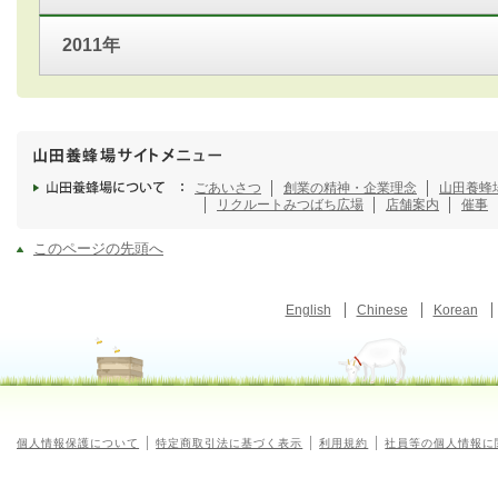
2011年
ごあいさつ
創業の精神・企業理念
山田養蜂
リクルート
みつばち広場
店舗案内
催事
このページの先頭へ
English
Chinese
Korean
個人情報保護について
特定商取引法に基づく表示
利用規約
社員等の個人情報に