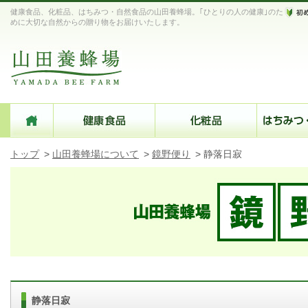
健康食品、化粧品、はちみつ・自然食品の山田養蜂場。｢ひとりの人の健康｣のた
めに大切な自然からの贈り物をお届けいたします。
トップ
>
山田養蜂場について
>
鏡野便り
>
静落日寂
静落日寂