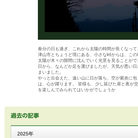
春分の日も過ぎ、これから太陽の時間が長くなって
津山市とちょうど境にある、小さな峠からは、この
太陽が木々の隙間に沈んでいく光景を見ることがで
日から、なんどか足を運びましたが、天気が悪い日
まいました。
やっと出会えた、遠い山に日が落ち、空が紫炎に包
は、心が躍ります。 皆様も、少し延びた昼と夜が
を楽しんでみられてはいかがでしょうか
2025年