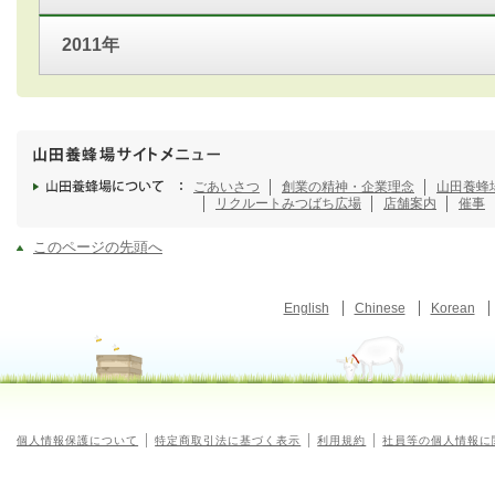
2011年
ごあいさつ
創業の精神・企業理念
山田養蜂
リクルート
みつばち広場
店舗案内
催事
このページの先頭へ
English
Chinese
Korean
個人情報保護について
特定商取引法に基づく表示
利用規約
社員等の個人情報に