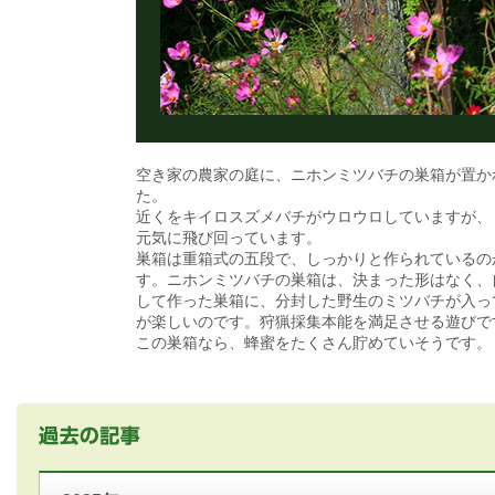
空き家の農家の庭に、ニホンミツバチの巣箱が置か
た。
近くをキイロスズメバチがウロウロしていますが、
元気に飛び回っています。
巣箱は重箱式の五段で、しっかりと作られているの
す。ニホンミツバチの巣箱は、決まった形はなく、
して作った巣箱に、分封した野生のミツバチが入っ
が楽しいのです。狩猟採集本能を満足させる遊びで
この巣箱なら、蜂蜜をたくさん貯めていそうです。