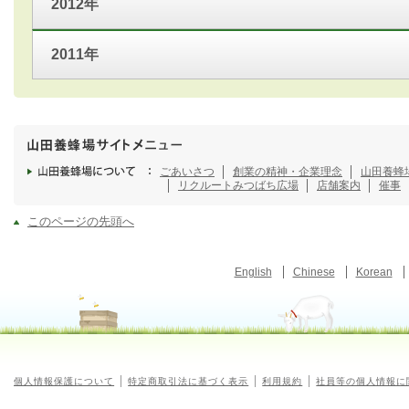
2012年
2011年
ごあいさつ
創業の精神・企業理念
山田養蜂
リクルート
みつばち広場
店舗案内
催事
このページの先頭へ
English
Chinese
Korean
個人情報保護について
特定商取引法に基づく表示
利用規約
社員等の個人情報に