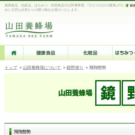
健康食品、化粧品、はちみつ・自然食品の山田養蜂場。｢ひとりの人の健康｣のた
めに大切な自然からの贈り物をお届けいたします。
トップ
>
山田養蜂場について
>
鏡野便り
>
飛翔態勢
飛翔態勢