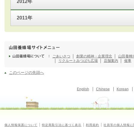
2012年
2011年
ごあいさつ
創業の精神・企業理念
山田養蜂
リクルート
みつばち広場
店舗案内
催事
このページの先頭へ
English
Chinese
Korean
個人情報保護について
特定商取引法に基づく表示
利用規約
社員等の個人情報に