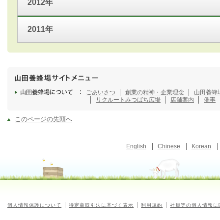
2012年
2011年
ごあいさつ
創業の精神・企業理念
山田養蜂
リクルート
みつばち広場
店舗案内
催事
このページの先頭へ
English
Chinese
Korean
個人情報保護について
特定商取引法に基づく表示
利用規約
社員等の個人情報に