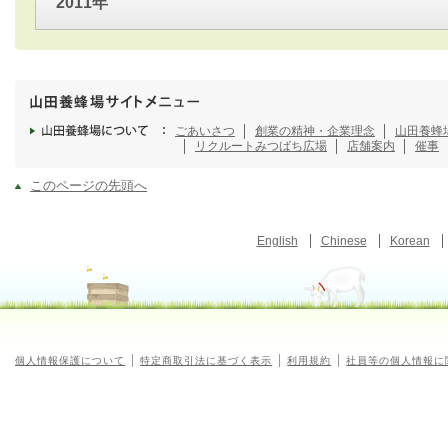
2011年
ごあいさつ
創業の精神・企業理念
山田養蜂
リクルート
みつばち広場
店舗案内
催事
このページの先頭へ
English
Chinese
Korean
個人情報保護について
特定商取引法に基づく表示
利用規約
社員等の個人情報に