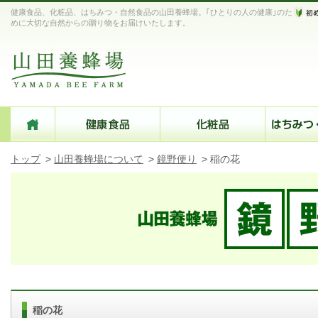
健康食品、化粧品、はちみつ・自然食品の山田養蜂場。｢ひとりの人の健康｣のた
めに大切な自然からの贈り物をお届けいたします。
トップ
>
山田養蜂場について
>
鏡野便り
>
稲の花
稲の花