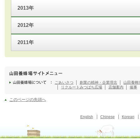
2013年
2012年
2011年
ごあいさつ
創業の精神・企業理念
山田養蜂
リクルート
みつばち広場
店舗案内
催事
このページの先頭へ
English
Chinese
Korean