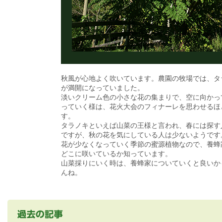
秋風が心地よく吹いています。農園の牧場では、タ
が満開になっていました。
淡いクリーム色の小さな花の集まりで、空に向かっ
っていく様は、花火大会のフィナーレを思わせるほ
す。
タラノキといえば山菜の王様と言われ、春には探す
ですが、秋の花を気にしている人は少ないようです
花が少なくなっていく季節の蜜源植物なので、養蜂
どこに咲いているか知っています。
山菜採りにいく時は、養蜂家についていくと良いか
んね。