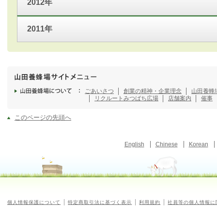
2012年
2011年
ごあいさつ
創業の精神・企業理念
山田養蜂
リクルート
みつばち広場
店舗案内
催事
このページの先頭へ
English
Chinese
Korean
個人情報保護について
特定商取引法に基づく表示
利用規約
社員等の個人情報に