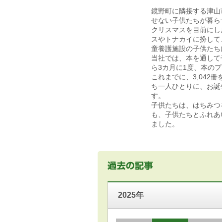
鏡野町に隣接する津山
せない子供たちが暮ら
クリスマスを目前にし
スやトナカイに扮して
童養護施設の子供たち
当社では、本を通して子
ら3カ月に1度、本の
これまでに、3,042
ち一人ひとりに、お誕
す。
子供たちは、はちみつ
も、子供たちとふれあ
ました。
2025年