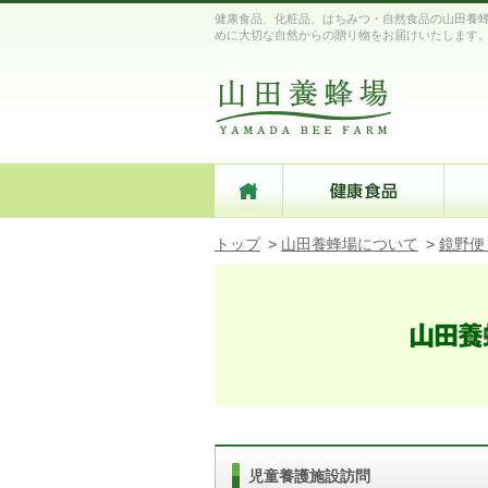
健康食品、化粧品、はちみつ・自然食品の山田養蜂
めに大切な自然からの贈り物をお届けいたします
トップ
>
山田養蜂場について
>
鏡野便
児童養護施設訪問