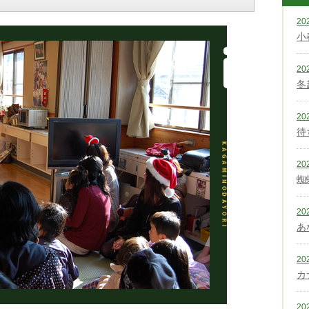
20
小
20
冬
20
待
20
蜘
20
あ
20
カ
20