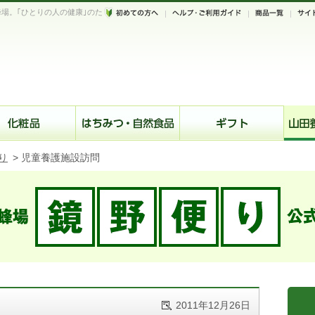
場。｢ひとりの人の健康｣のた
。
り
>
児童養護施設訪問
2011年12月26日