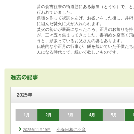
昔の倉吉往来の街道筋にある藤屋（とうや）で、と
行われていました。
祭壇を作って祝詞をあげ、お祓いをした後に、井桁
に組んだ焚火に火が入れられます。
焚火の勢いが最高になったころ、正月のお飾りを持
が、三々五々集まってきました。書初めを空高く飛
うと、頑張っているお父さんの姿もあります。
伝統的な小正月の行事が、餅を焼いていた子供たち
んになる時代まで、続いて欲しいものです。
2025年
1月
2月
3月
4月
5月
小春日和に羽音
2025年11月19日